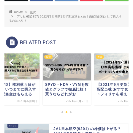
HOME
投資
アサヒHD(5857) 2022年3月期第1四半期決算まとめ！高配当銘柄として購入す
るのはあり？
RELATED POST
資
投資
投資
PYD・HDV・VYMを数
【2021年9月更新】日本
【SPYD】権利落
とグラフで徹底比較！
高配当株 おすすめのポー
目前！いつまでに
うならどれがお...
トフォリオを考え...
れば配当金はもらえる
2021年6月26日
2021年9月16日
2021
JAL日本航空(9201) の株価は上がる？