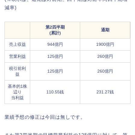
減率)
第2四半期
通期
(累計)
売上収益
944億円
1900億円
営業利益
125億円
260億円
税引前利
125億円
260億円
益
基本的1株
辺り
110.55銭
231.27銭
当利益
業績予想の修正は今回は無しです。