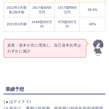
2022年3月期
2617億4000
1017億8900
38.9%
第1四半期
万円
万円
2448億300万
979億300万
2021年3月期
40%
円
円
資産・資本が共に増加し、自己資本比率は
わずかに減少
tona
業績予想
(▲はマイナス)
(％表示は、通期は対前期、四半期は対前年同四半期増