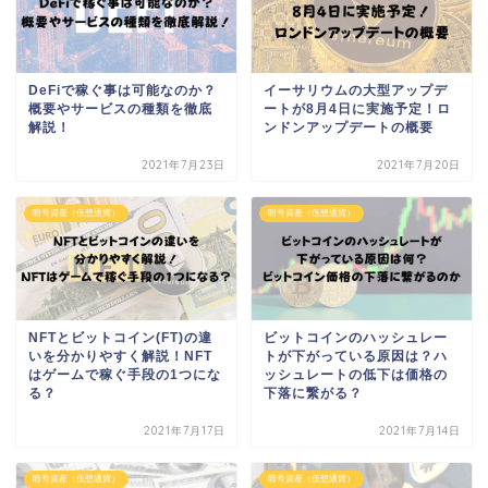
DeFiで稼ぐ事は可能なのか？
イーサリウムの大型アップデ
概要やサービスの種類を徹底
ートが8月4日に実施予定！ロ
解説！
ンドンアップデートの概要
2021年7月23日
2021年7月20日
暗号資産（仮想通貨）
暗号資産（仮想通貨）
NFTとビットコイン(FT)の違
ビットコインのハッシュレー
いを分かりやすく解説！NFT
トが下がっている原因は？ハ
はゲームで稼ぐ手段の1つにな
ッシュレートの低下は価格の
る？
下落に繋がる？
2021年7月17日
2021年7月14日
暗号資産（仮想通貨）
暗号資産（仮想通貨）