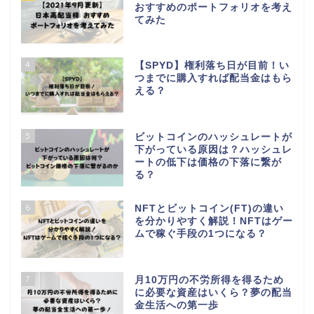
おすすめのポートフォリオを考え
てみた
4
【SPYD】権利落ち日が目前！い
つまでに購入すれば配当金はもら
える？
5
ビットコインのハッシュレートが
下がっている原因は？ハッシュレ
ートの低下は価格の下落に繋が
る？
6
NFTとビットコイン(FT)の違い
を分かりやすく解説！NFTはゲー
ムで稼ぐ手段の1つになる？
7
月10万円の不労所得を得るため
に必要な資産はいくら？夢の配当
金生活への第一歩